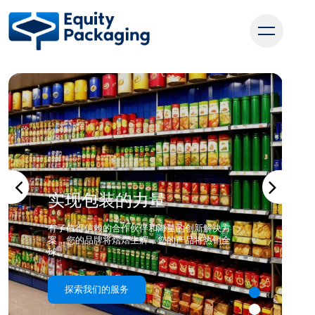
服务
案例展示
职业生涯
联系我们
实现包装的力量
有了值得信赖的合作伙伴和海量的创新解决方
案，您的品牌将熠熠生辉，您的产品将热销全
提升品牌价值
球。
了解更多
探索我们的服务
了解更多
探索我们的服务