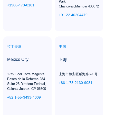
Park

+1908-470-0101
Chandivali,Mumbai 400072
+91 22 40264479
拉丁美洲
中国
Mexico City
上海
17th Floor Torre Magenta

上海市静安区威海路696号
Paseo de la Reforma 284

+86 1-73-2130-9081
Suite 23 Districto Federal,

Colonia Juarez, CP 06600
+52 1-55-3493-4009